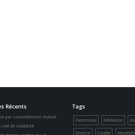
es Récents
Tags
rce par consentement mutuel
Patrimoine
Médiation
Ma
civil de solidarité
Divorce
Couple
Adoption
de divorce autres que le