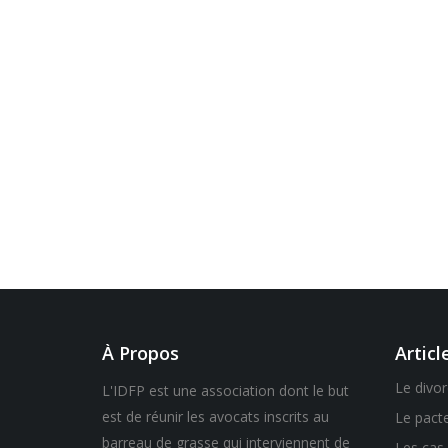
À Propos
Articl
Le divo
L'IDFP est une association dont le but
est de réunir les avocats inscrits au
Le pacte 
barreau de grasse qui interviennent de
Les cas 