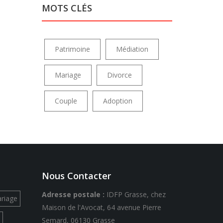
MOTS CLÉS
Patrimoine
Médiation
Mariage
Divorce
Couple
Adoption
Nous Contacter
Adresse postale :
IDFP Grasse, chez
riage
Maison de l'Avocat, 64 avenue Pierre
Semard, 06130 Grasse